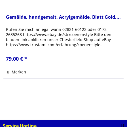
Gemälde, handgemalt, Acrylgemälde, Blatt Gold,...
Rufen Sie mich an egal wann 02821-60122 oder 0172-
2685268 https://www.ebay.de/str/coenenstyle Bitte den
blauen link anklicken unser Chesterfield Shop auf eBay
https://www.trustami.com/erfahrung/coenenstyle-
bewertung Klicken sie den link...
79,00 € *
Merken
Service Hotline